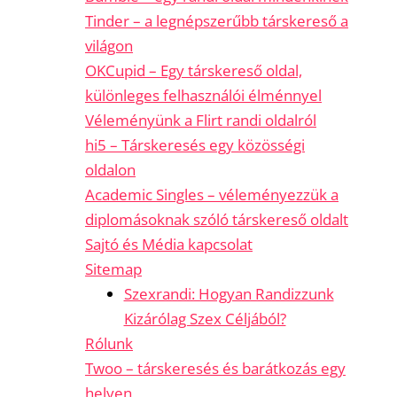
Tinder – a legnépszerűbb társkereső a
világon
OKCupid – Egy társkereső oldal,
különleges felhasználói élménnyel
Véleményünk a Flirt randi oldalról
hi5 – Társkeresés egy közösségi
oldalon
Academic Singles – véleményezzük a
diplomásoknak szóló társkereső oldalt
Sajtó és Média kapcsolat
Sitemap
Szexrandi: Hogyan Randizzunk
Kizárólag Szex Céljából?
Rólunk
Twoo – társkeresés és barátkozás egy
helyen