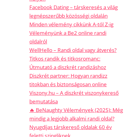
Facebook Dating – társkeresés a világ
legnépszerűbb közösségi oldalán
Minden vélemény cikkünk A-tól Z-ig
Véleményünk a Be2 online randi
oldalról
WellHello – Randi oldal vagy átverés?
Titkos randik és titkosromanc:
Útmutató a diszkrét randizáshoz
Diszkrét partner: Hogyan randizz
titokban és biztonságosan online
Viszony.hu – A diszkrét viszonykereső
bemutatása
🔥 BeNaughty Vélemények (2025): Még
mindig a legjobb alkalmi randi oldal?
Nyugdíjas társkereső oldalak 60 év
feletti szingliknek