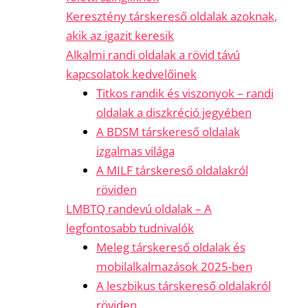
Keresztény társkereső oldalak azoknak,
akik az igazit keresik
Alkalmi randi oldalak a rövid távú
kapcsolatok kedvelőinek
Titkos randik és viszonyok – randi
oldalak a diszkréció jegyében
A BDSM társkereső oldalak
izgalmas világa
A MILF társkereső oldalakról
röviden
LMBTQ randevú oldalak – A
legfontosabb tudnivalók
Meleg társkereső oldalak és
mobilalkalmazások 2025-ben
A leszbikus társkereső oldalakról
röviden