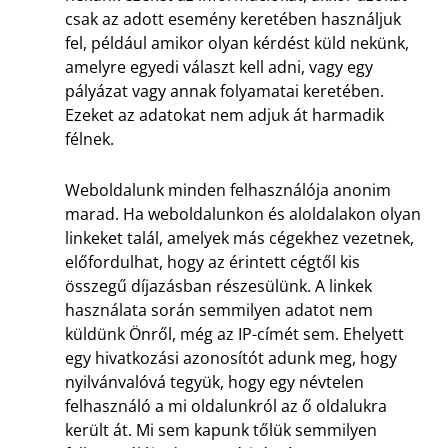
csak az adott esemény keretében használjuk
fel, például amikor olyan kérdést küld nekünk,
amelyre egyedi választ kell adni, vagy egy
pályázat vagy annak folyamatai keretében.
Ezeket az adatokat nem adjuk át harmadik
félnek.
Weboldalunk minden felhasználója anonim
marad. Ha weboldalunkon és aloldalakon olyan
linkeket talál, amelyek más cégekhez vezetnek,
előfordulhat, hogy az érintett cégtől kis
összegű díjazásban részesülünk. A linkek
használata során semmilyen adatot nem
küldünk Önről, még az IP-címét sem. Ehelyett
egy hivatkozási azonosítót adunk meg, hogy
nyilvánvalóvá tegyük, hogy egy névtelen
felhasználó a mi oldalunkról az ő oldalukra
került át. Mi sem kapunk tőlük semmilyen