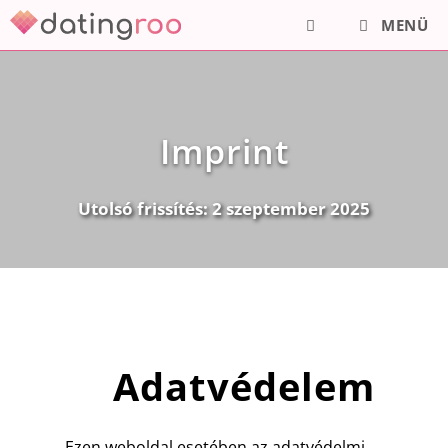
Kilépés
MENÜ
a
tartalomba
Imprint
Utolsó frissítés:
2 szeptember 2025
Adatvédelem
Ezen weboldal esetében az adatvédelmi