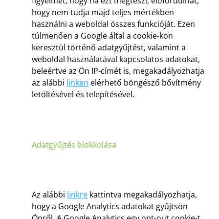
figyelmét, hogy ha ezt megteszi, előfordulhat,
hogy nem tudja majd teljes mértékben
használni a weboldal összes funkcióját. Ezen
túlmenően a Google által a cookie-kon
keresztül történő adatgyűjtést, valamint a
weboldal használatával kapcsolatos adatokat,
beleértve az Ön IP-címét is, megakadályozhatja
az alábbi
linken
elérhető böngésző bővítmény
letöltésével és telepítésével.
Adatgyűjtés blokkolása
Az alábbi
linkre
kattintva megakadályozhatja,
hogy a Google Analytics adatokat gyűjtsön
Önről. A Google Analytics egy opt-out cookie-t